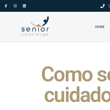
(
HOME
Como se
cuidado