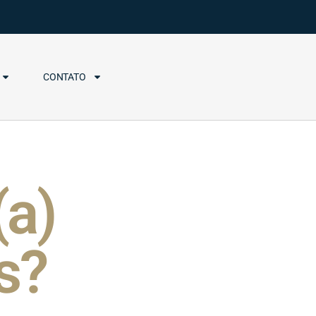
CONTATO
(a)
s?