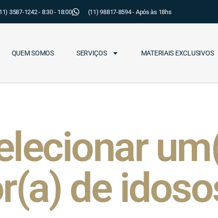
11) 3587-1242 - 8:30 - 18:00
(11) 98817-8594 - Após às 18hs
QUEM SOMOS
SERVIÇOS
MATERIAIS EXCLUSIVOS
lecionar um
r(a) de idoso