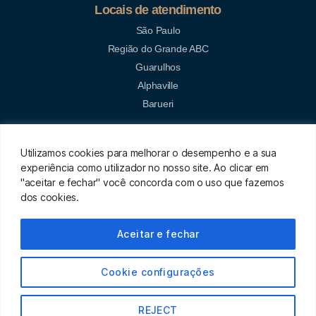
Locais de atendimento
São Paulo
Região do Grande ABC
Guarulhos
Alphaville
Barueri
Termos e condições
Utilizamos cookies para melhorar o desempenho e a sua
experiência como utilizador no nosso site. Ao clicar em
Políticas de privacidade
"aceitar e fechar" você concorda com o uso que fazemos
dos cookies.
Aceitar e fechar
Cookie configurações
Senior Concierge - © Todos os direitos reservados
REJECT
Desenvolvido pela Agência Poussée