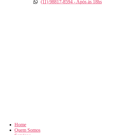
(11) 98817-8594 - Após às 18hs
Home
Quem Somos