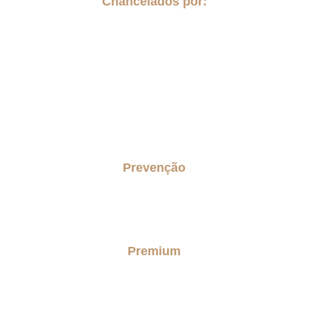
Chancelados por:
Prevenção
Concierge Senior
Checkup do lar senior
Premium
Personal Care Premium