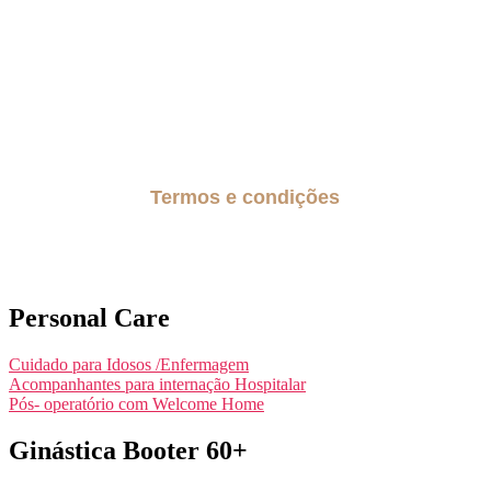
São Paulo
Região do Grande ABC
Guarulhos
Alphaville
Barueri
Termos e condições
Políticas de privacidade
Personal Care
Cuidado para Idosos /Enfermagem
Acompanhantes para internação Hospitalar
Pós- operatório com Welcome Home
Ginástica Booter 60+