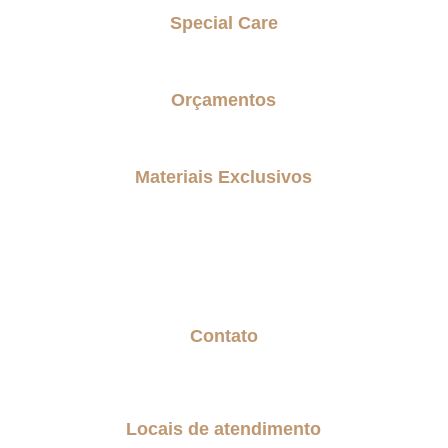
Special Care
Parkinson Care
Orçamentos
Entre em contato comigo
Materiais Exclusivos
Blog
Biblioteca gratuita
Geração Sanduiche
Contato
Fale com a Senior
Trabalhe Conosco
Locais de atendimento