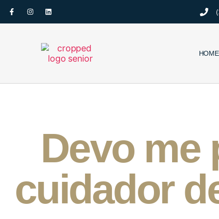
(
HOME
Devo me 
cuidador d