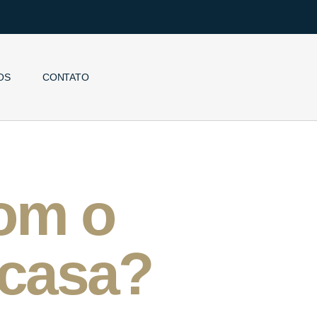
OS
CONTATO
om o
 casa?