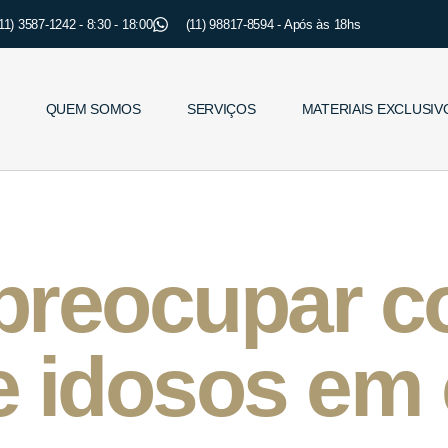
11) 3587-1242 - 8:30 - 18:00
(11) 98817-8594 - Após às 18hs
QUEM SOMOS
SERVIÇOS
MATERIAIS EXCLUSIV
preocupar c
e idosos em