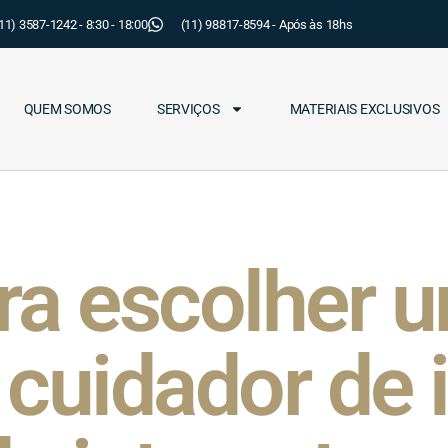
11) 3587-1242 - 8:30 - 18:00
(11) 98817-8594 - Após às 18hs
QUEM SOMOS
SERVIÇOS
MATERIAIS EXCLUSIVOS
ra escolher 
cuidador de 