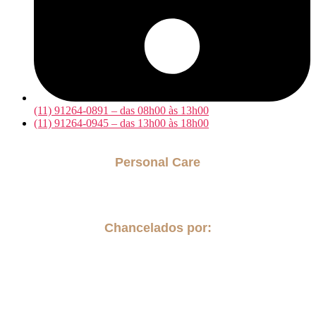
(11) 91264-0891 – das 08h00 às 13h00
(11) 91264-0945 – das 13h00 às 18h00
Personal Care
Acompanhantes para internação hospitalar
Cuidador para Idosos
Chancelados por: