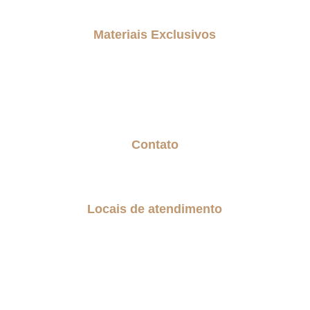
Entre em contato comigo
Materiais Exclusivos
Blog
Biblioteca gratuita
Geração Sanduiche
Contato
Fale com a Senior
Trabalhe Conosco
Locais de atendimento
São Paulo
Região do Grande ABC
Guarulhos
Alphaville
Barueri