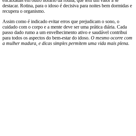
encaixadas em outro horário da rotina, que tem um valor a se
destacar. Rotina, para o idoso é decisiva para noites bem dormidas e
recupera o organismo.
Assim como é indicado evitar erros que prejudicam o sono, o
cuidado com o corpo e a mente deve ser uma prática diária. Cada
passo dado rumo a um envelhecimento ativo e saudável contribui
para todos os aspectos do bem-estar do idoso.
O mesmo ocorre com
a mulher madura, e dicas simples permitem uma vida mais plena.