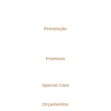
Prevenção
Concierge Senior
Checkup do lar senior
Premium
Personal Care Premium
Special Care
Parkinson Care
Orçamentos