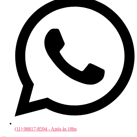
(11) 98817-8594 - Após às 18hs