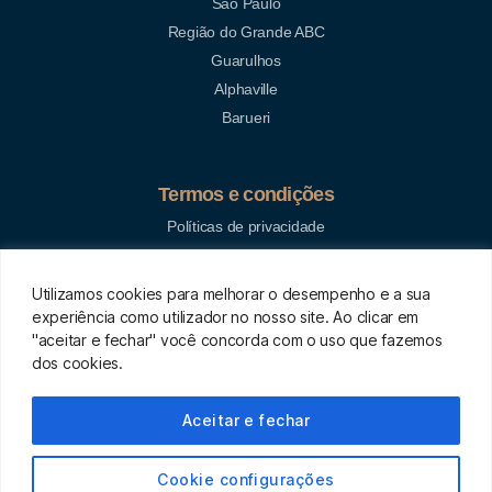
São Paulo
Região do Grande ABC
Guarulhos
Alphaville
Barueri
Termos e condições
Políticas de privacidade
Utilizamos cookies para melhorar o desempenho e a sua
experiência como utilizador no nosso site. Ao clicar em
"aceitar e fechar" você concorda com o uso que fazemos
dos cookies.
Aceitar e fechar
Senior Concierge - © Todos os direitos reservados
Cookie configurações