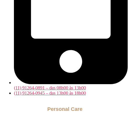
(11) 91264-0891 – das 08h00 às 13h00
(11) 91264-0945 – das 13h00 às 18h00
Personal Care
Acompanhantes para internação hospitalar
Cuidador para Idosos