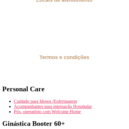
São Paulo
Região do Grande ABC
Guarulhos
Alphaville
Barueri
Termos e condições
Políticas de privacidade
Personal Care
Cuidado para Idosos /Enfermagem
Acompanhantes para internação Hospitalar
Pós- operatório com Welcome Home
Ginástica Booter 60+