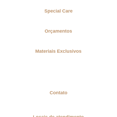
Special Care
Parkinson Care
Orçamentos
Entre em contato comigo
Materiais Exclusivos
Blog
Biblioteca gratuita
Geração Sanduiche
Contato
Fale com a Senior
Trabalhe Conosco
Locais de atendimento