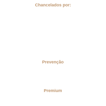
Chancelados por:
Prevenção
Concierge Senior
Checkup do lar senior
Premium
Personal Care Premium