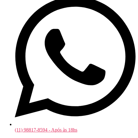
(11) 98817-8594 - Após às 18hs