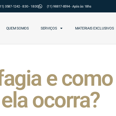
11) 3587-1242 - 8:30 - 18:00
(11) 98817-8594 - Após às 18hs
QUEM SOMOS
SERVIÇOS
MATERIAIS EXCLUSIVOS
fagia e como 
ela ocorra?