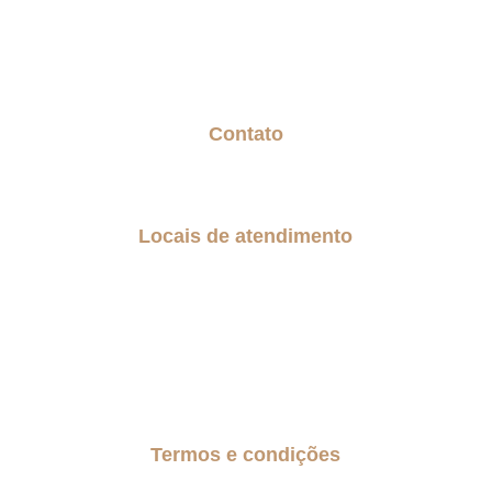
Biblioteca gratuita
Geração Sanduiche
Contato
Fale com a Senior
Trabalhe Conosco
Locais de atendimento
São Paulo
Região do Grande ABC
Guarulhos
Alphaville
Barueri
Termos e condições
Políticas de privacidade