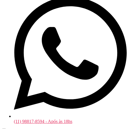
(11) 98817-8594 - Após às 18hs