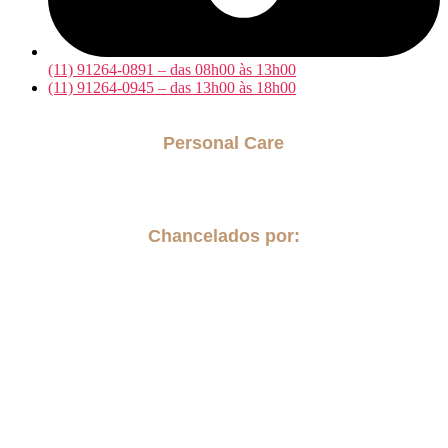
(11) 91264-0891 – das 08h00 às 13h00
(11) 91264-0945 – das 13h00 às 18h00
Personal Care
Acompanhantes para internação hospitalar
Cuidador para Idosos
Chancelados por: