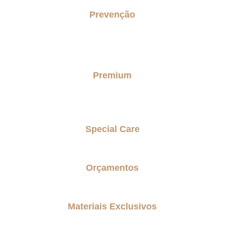
Prevenção
Concierge Senior
Checkup do lar senior
Premium
Personal Care Premium
Special Care
Parkinson Care
Orçamentos
Entre em contato comigo
Materiais Exclusivos
Blog