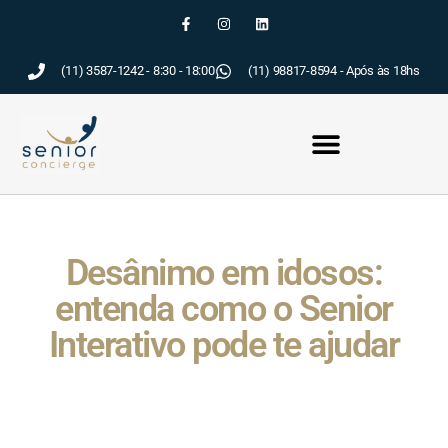
(11) 3587-1242 - 8:30 - 18:00
(11) 98817-8594 - Após às 18hs
Desânimo em idosos:
entenda como o Senior
Interativo pode te ajudar