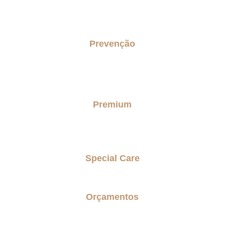
Prevenção
Concierge Senior
Checkup do lar senior
Premium
Personal Care Premium
Special Care
Parkinson Care
Orçamentos
Entre em contato comigo