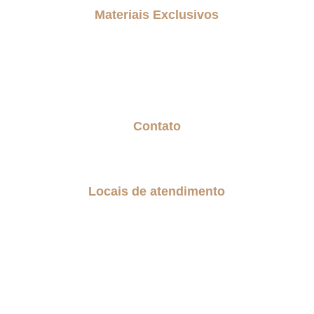
Materiais Exclusivos
Blog
Biblioteca gratuita
Geração Sanduiche
Contato
Fale com a Senior
Trabalhe Conosco
Locais de atendimento
São Paulo
Região do Grande ABC
Guarulhos
Alphaville
Barueri