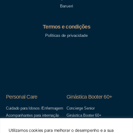
Barueri
Termos e condições
Políticas de privacidade
Personal Care
Ginástica Booter 60+
Cuidado para Idosos /Enfermagem
Concierge Senior
Acompanhantes para internação
Ginástica Booter 60+
Hospitalar
Checkup do lar senior
Pós- operatório com Welcome
Acompanhantes para internação
Utilizamos cookies para melhorar o desempenho e a sua