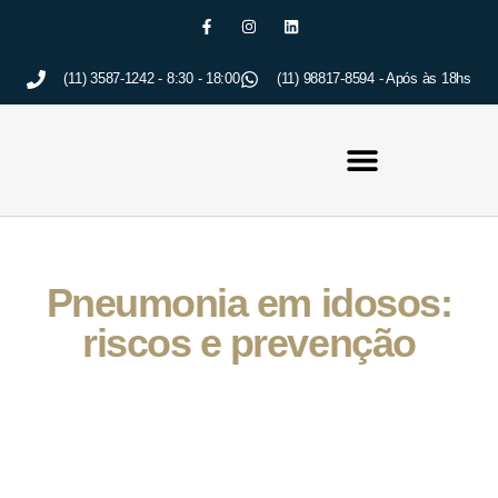
(11) 3587-1242 - 8:30 - 18:00
(11) 98817-8594 - Após às 18hs
Pneumonia em idosos:
riscos e prevenção