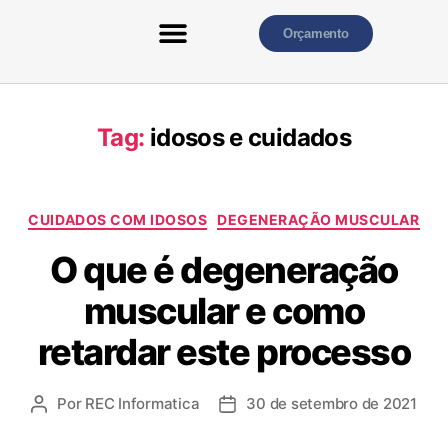
Orçamento
HOME
QUEM SOMOS
SERVIÇOS
MATERIAIS EXCLUSIVOS
CONTATO
Tag:
idosos e cuidados
CUIDADOS COM IDOSOS
DEGENERAÇÃO MUSCULAR
O que é degeneração
muscular e como
retardar este processo
Por
REC Informatica
30 de setembro de 2021